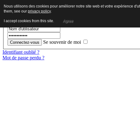
Nous utilisons des cookies pour améliorer notre site web et votre expérience d'ut
them, see our
privacy policy
.
Je suis déjà enregistré
I accept cookies from this site.
Agree
Se souvenir de moi
Identifiant oublié ?
Mot de passe perdu ?