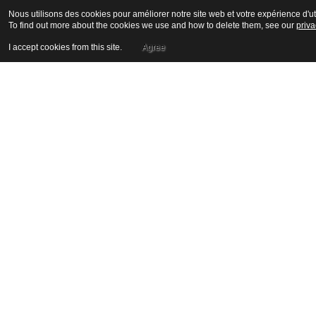
Nous utilisons des cookies pour améliorer notre site web et votre expérience d'uti
To find out more about the cookies we use and how to delete them, see our
priva
I accept cookies from this site.
Agree