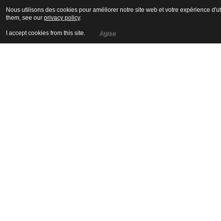
Nous utilisons des cookies pour améliorer notre site web et votre expérience d'ut
them, see our
privacy policy
.
I accept cookies from this site.
Agree