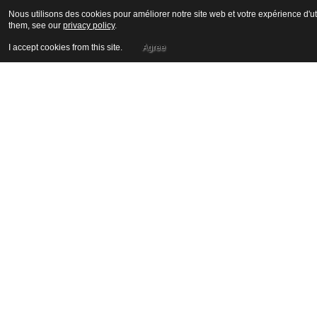
Nous utilisons des cookies pour améliorer notre site web et votre expérience d'ut
them, see our
privacy policy
.
I accept cookies from this site.
Agree