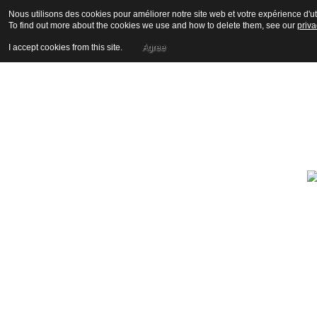
Nous utilisons des cookies pour améliorer notre site web et votre expérience d'uti
To find out more about the cookies we use and how to delete them, see our
priva
I accept cookies from this site.
Agree