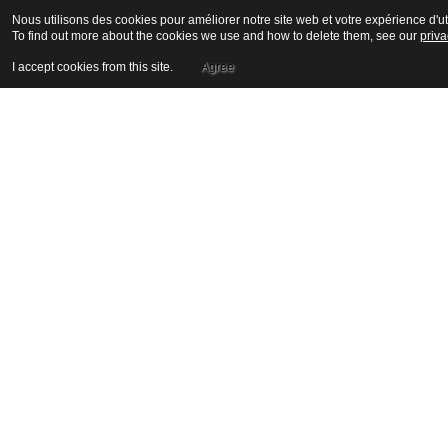
Nous utilisons des cookies pour améliorer notre site web et votre expérience d'uti
To find out more about the cookies we use and how to delete them, see our
priva
I accept cookies from this site.
Agree