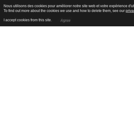
Nous utilisons des cookies pour améliorer notre site web et votre expérience d'uti
To find out more about the cookies we use and how to delete them, see our
priva
I accept cookies from this site.
Agree