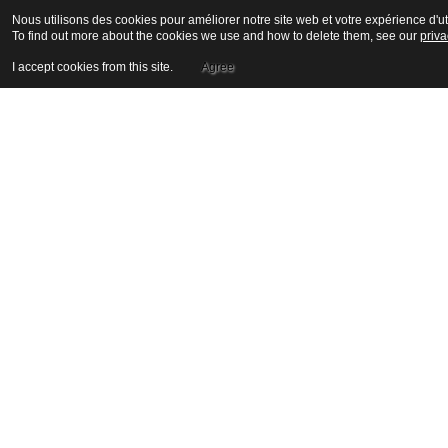
Nous utilisons des cookies pour améliorer notre site web et votre expérience d'uti
To find out more about the cookies we use and how to delete them, see our
priva
I accept cookies from this site.
Agree