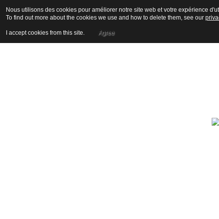
Nous utilisons des cookies pour améliorer notre site web et votre expérience d'uti
To find out more about the cookies we use and how to delete them, see our
priva
I accept cookies from this site.
Agree