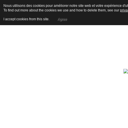
Nous utilisons des cookies pour améliorer notre site web et votre expérience d'uti
To find out more about the cookies we use and how to delete them, see our
priva
I accept cookies from this site.
Agree