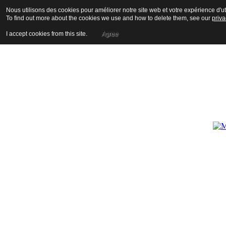
Nous utilisons des cookies pour améliorer notre site web et votre expérience d'uti
To find out more about the cookies we use and how to delete them, see our
priva
I accept cookies from this site.
Agree