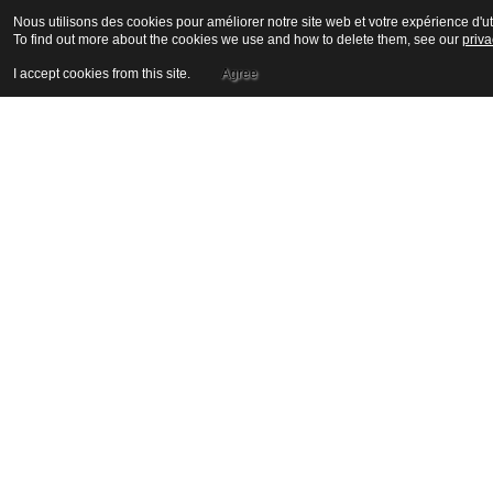
Nous utilisons des cookies pour améliorer notre site web et votre expérience d'uti
To find out more about the cookies we use and how to delete them, see our
priva
I accept cookies from this site.
Agree