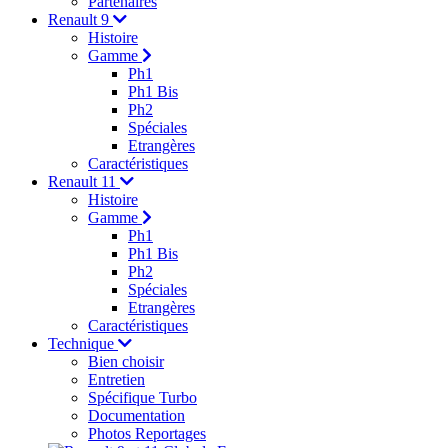
Partenaires
Renault 9
Histoire
Gamme
Ph1
Ph1 Bis
Ph2
Spéciales
Etrangères
Caractéristiques
Renault 11
Histoire
Gamme
Ph1
Ph1 Bis
Ph2
Spéciales
Etrangères
Caractéristiques
Technique
Bien choisir
Entretien
Spécifique Turbo
Documentation
Photos Reportages