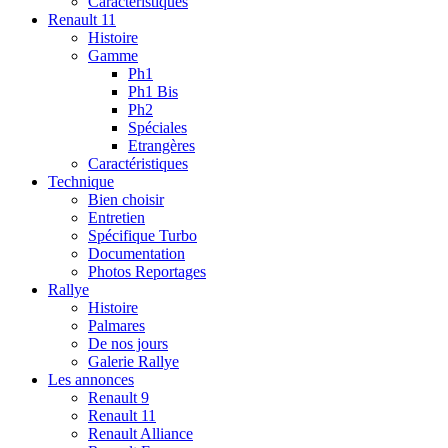
Caractéristiques
Renault 11
Histoire
Gamme
Ph1
Ph1 Bis
Ph2
Spéciales
Etrangères
Caractéristiques
Technique
Bien choisir
Entretien
Spécifique Turbo
Documentation
Photos Reportages
Rallye
Histoire
Palmares
De nos jours
Galerie Rallye
Les annonces
Renault 9
Renault 11
Renault Alliance