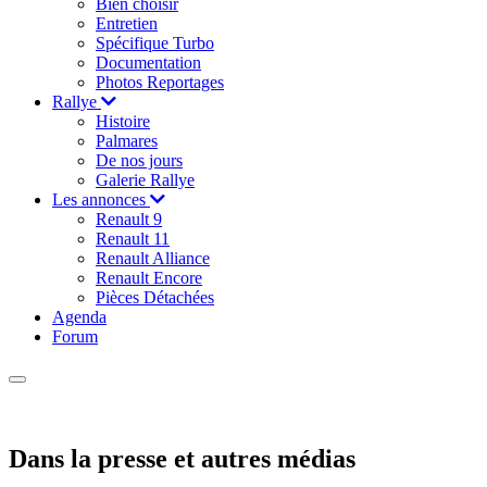
Bien choisir
Entretien
Spécifique Turbo
Documentation
Photos Reportages
Rallye
Histoire
Palmares
De nos jours
Galerie Rallye
Les annonces
Renault 9
Renault 11
Renault Alliance
Renault Encore
Pièces Détachées
Agenda
Forum
Dans la presse et autres médias