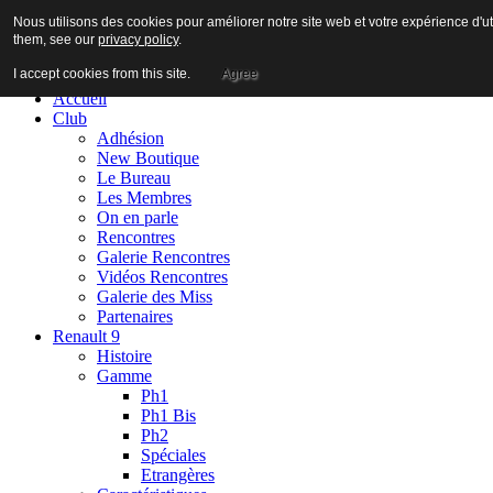
Nous utilisons des cookies pour améliorer notre site web et votre expérience d'ut
them, see our
privacy policy
.
I accept cookies from this site.
Agree
Accueil
Club
Adhésion
New Boutique
Le Bureau
Les Membres
On en parle
Rencontres
Galerie Rencontres
Vidéos Rencontres
Galerie des Miss
Partenaires
Renault 9
Histoire
Gamme
Ph1
Ph1 Bis
Ph2
Spéciales
Etrangères