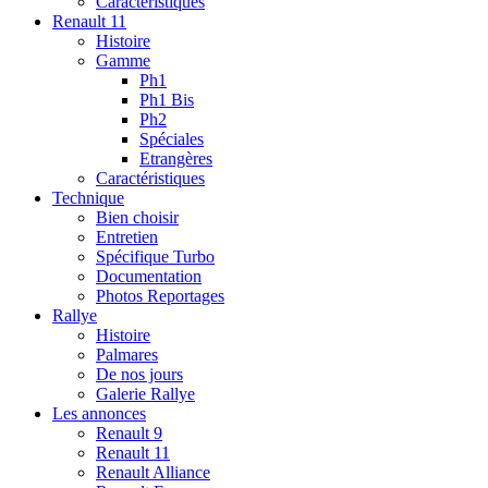
Caractéristiques
Renault 11
Histoire
Gamme
Ph1
Ph1 Bis
Ph2
Spéciales
Etrangères
Caractéristiques
Technique
Bien choisir
Entretien
Spécifique Turbo
Documentation
Photos Reportages
Rallye
Histoire
Palmares
De nos jours
Galerie Rallye
Les annonces
Renault 9
Renault 11
Renault Alliance