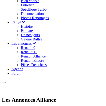
Bien choisir
Entretien
Spécifique Turbo
Documentation
Photos Reportages
Rallye
Histoire
Palmares
De nos jours
Galerie Rallye
Les annonces
Renault 9
Renault 11
Renault Alliance
Renault Encore
Pièces Détachées
Agenda
Forum
Les Annonces Alliance