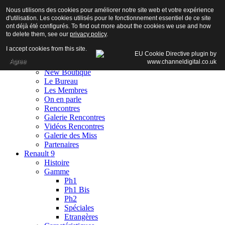
Nous utilisons des cookies pour améliorer notre site web et votre expérience
d'utilisation. Les cookies utilisés pour le fonctionnement essentiel de ce site
ont déjà été configurés. To find out more about the cookies we use and how
to delete them, see our
privacy policy
.
Accueil
I accept cookies from this site.
Club
Agree
Adhésion
New Boutique
Le Bureau
Les Membres
On en parle
Rencontres
Galerie Rencontres
Vidéos Rencontres
Galerie des Miss
Partenaires
Renault 9
Histoire
Gamme
Ph1
Ph1 Bis
Ph2
Spéciales
Etrangères