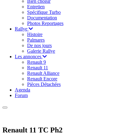
Bien choisir
Entretien
Spécifique Turbo
Documentation
Photos Reportages
Rallye
Histoire
Palmares
De nos jours
Galerie Rallye
Les annonces
Renault 9
Renault 11
Renault Alliance
Renault Encore
Pièces Détachées
Agenda
Forum
Renault 11 TC Ph2