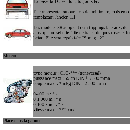
La base, la TC est donc toujours là .
Elle représente toujours le strict minimum, mais em
remplaçant l'ancien 1.1 .
Les modèles 88 adoptent des strippings latéraux, de 
ainsi qu'une sellerie faite de traits obliques roses et b
beige. Elle sera repabtisée "Spring1.2".
Moteur
ttype moteur : C1G-*** (transversal)
puissance maxi : 55 ch DIN à 5 500 tr/mn
couple maxi : * mkg DIN à 2 500 tr/mn
0-400 m : * s
0-1 000 m : * s
0-100 km/h : * s
vitesse maxi : *** km/h
Place dans la gamme