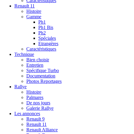
Caractéristiques
Renault 11
Histoire
Gamme
Ph1
Ph1 Bis
Ph2
Spéciales
Etrangères
Caractéristiques
Technique
Bien choisir
Entretien
Spécifique Turbo
Documentation
Photos Reportages
Rallye
Histoire
Palmares
De nos jours
Galerie Rallye
Les annonces
Renault 9
Renault 11
Renault Alliance