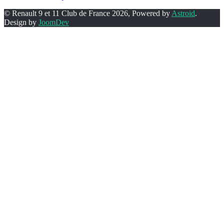
© Renault 9 et 11 Club de France 2026, Powered by
Astroid
.
Design by
JoomDev