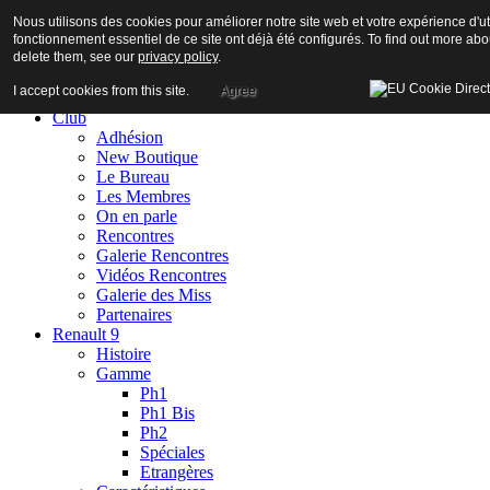
Nous utilisons des cookies pour améliorer notre site web et votre expérience d'uti
fonctionnement essentiel de ce site ont déjà été configurés. To find out more ab
delete them, see our
privacy policy
.
I accept cookies from this site.
Agree
Accueil
Club
Adhésion
New Boutique
Le Bureau
Les Membres
On en parle
Rencontres
Galerie Rencontres
Vidéos Rencontres
Galerie des Miss
Partenaires
Renault 9
Histoire
Gamme
Ph1
Ph1 Bis
Ph2
Spéciales
Etrangères