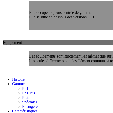
Elle occupe toujours l'entrée de gamme.
Elle se situe en dessous des versions GTC.
Equipement
Les équipements sont strictement les mêmes que sur 
Les seules différences sont les élément communs à t
Histoire
Gamme
Ph1
Ph1 Bis
Ph2
Spéciales
Etrangères
Caractéristiques