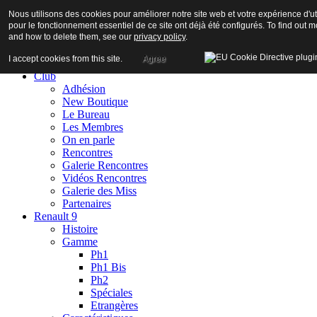
Nous utilisons des cookies pour améliorer notre site web et votre expérience d'uti
pour le fonctionnement essentiel de ce site ont déjà été configurés. To find out
and how to delete them, see our
privacy policy
.
I accept cookies from this site.
Agree
Accueil
Club
Adhésion
New Boutique
Le Bureau
Les Membres
On en parle
Rencontres
Galerie Rencontres
Vidéos Rencontres
Galerie des Miss
Partenaires
Renault 9
Histoire
Gamme
Ph1
Ph1 Bis
Ph2
Spéciales
Etrangères