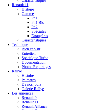
Caractéristiques
Renault 11
Histoire
Gamme
Ph1
Ph1 Bis
Ph2
Spéciales
Etrangères
Caractéristiques
Technique
Bien choisir
Entretien
Spécifique Turbo
Documentation
Photos Reportages
Rallye
Histoire
Palmares
De nos jours
Galerie Rallye
Les annonces
Renault 9
Renault 11
Renault Alliance