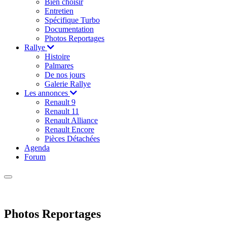
Bien choisir
Entretien
Spécifique Turbo
Documentation
Photos Reportages
Rallye
Histoire
Palmares
De nos jours
Galerie Rallye
Les annonces
Renault 9
Renault 11
Renault Alliance
Renault Encore
Pièces Détachées
Agenda
Forum
Photos Reportages