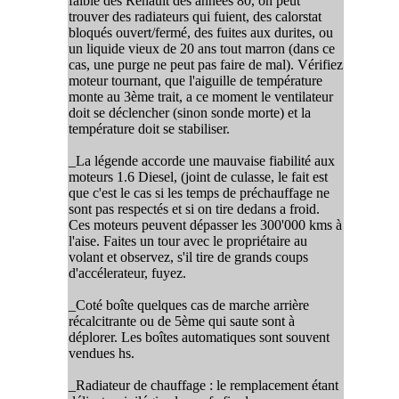
faible des Renault des années 80, on peut
trouver des radiateurs qui fuient, des calorstat
bloqués ouvert/fermé, des fuites aux durites, ou
un liquide vieux de 20 ans tout marron (dans ce
cas, une purge ne peut pas faire de mal). Vérifiez
moteur tournant, que l'aiguille de température
monte au 3ème trait, a ce moment le ventilateur
doit se déclencher (sinon sonde morte) et la
température doit se stabiliser.
_La légende accorde une mauvaise fiabilité aux
moteurs 1.6 Diesel, (joint de culasse, le fait est
que c'est le cas si les temps de préchauffage ne
sont pas respectés et si on tire dedans a froid.
Ces moteurs peuvent dépasser les 300'000 kms à
l'aise. Faites un tour avec le propriétaire au
volant et observez, s'il tire de grands coups
d'accélerateur, fuyez.
_Coté boîte quelques cas de marche arrière
récalcitrante ou de 5ème qui saute sont à
déplorer. Les boîtes automatiques sont souvent
vendues hs.
_Radiateur de chauffage : le remplacement étant