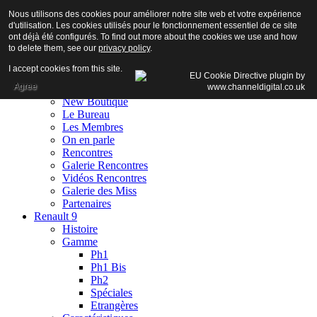
Nous utilisons des cookies pour améliorer notre site web et votre expérience
d'utilisation. Les cookies utilisés pour le fonctionnement essentiel de ce site
ont déjà été configurés. To find out more about the cookies we use and how
to delete them, see our
privacy policy
.
Accueil
I accept cookies from this site.
Club
Agree
Adhésion
New Boutique
Le Bureau
Les Membres
On en parle
Rencontres
Galerie Rencontres
Vidéos Rencontres
Galerie des Miss
Partenaires
Renault 9
Histoire
Gamme
Ph1
Ph1 Bis
Ph2
Spéciales
Etrangères