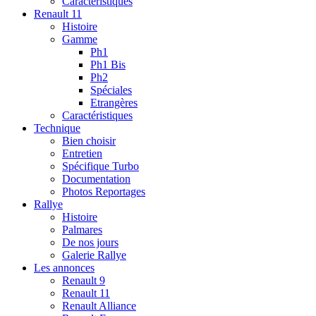
Caractéristiques
Renault 11
Histoire
Gamme
Ph1
Ph1 Bis
Ph2
Spéciales
Etrangères
Caractéristiques
Technique
Bien choisir
Entretien
Spécifique Turbo
Documentation
Photos Reportages
Rallye
Histoire
Palmares
De nos jours
Galerie Rallye
Les annonces
Renault 9
Renault 11
Renault Alliance