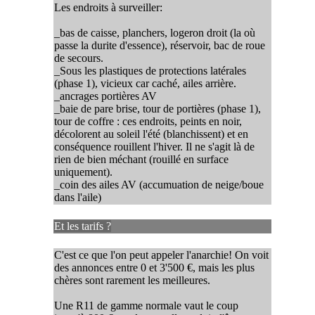
Les endroits à surveiller:
_bas de caisse, planchers, logeron droit (la où
passe la durite d'essence), réservoir, bac de roue
de secours.
_Sous les plastiques de protections latérales
(phase 1), vicieux car caché, ailes arrière.
_ancrages portières AV
_baie de pare brise, tour de portières (phase 1),
tour de coffre : ces endroits, peints en noir,
décolorent au soleil l'été (blanchissent) et en
conséquence rouillent l'hiver. Il ne s'agit là de
rien de bien méchant (rouillé en surface
uniquement).
_coin des ailes AV (accumuation de neige/boue
dans l'aile)
Et les tarifs ?
C'est ce que l'on peut appeler l'anarchie! On voit
des annonces entre 0 et 3'500 €, mais les plus
chères sont rarement les meilleures.
Une R11 de gamme normale vaut le coup