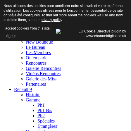
Nous utilisons des cookies pour améliorer notre site web et votre expérience
d'utilisation. Les cookies utilisés pour le fonctionnement essentiel de ce site
ont déjà été configurés. To find out more about the cookies we use and how
to delete them, see our
privacy policy
.
Accueil
I accept cookies from this site.
Club
Agree
Adhésion
New Boutique
Le Bureau
Les Membres
On en parle
Rencontres
Galerie Rencontres
Vidéos Rencontres
Galerie des Miss
Partenaires
Renault 9
Histoire
Gamme
Ph1
Ph1 Bis
Ph2
Spéciales
Etrangères