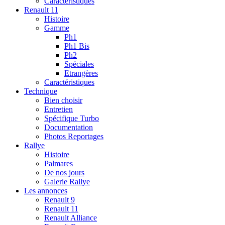
Caractéristiques
Renault 11
Histoire
Gamme
Ph1
Ph1 Bis
Ph2
Spéciales
Etrangères
Caractéristiques
Technique
Bien choisir
Entretien
Spécifique Turbo
Documentation
Photos Reportages
Rallye
Histoire
Palmares
De nos jours
Galerie Rallye
Les annonces
Renault 9
Renault 11
Renault Alliance