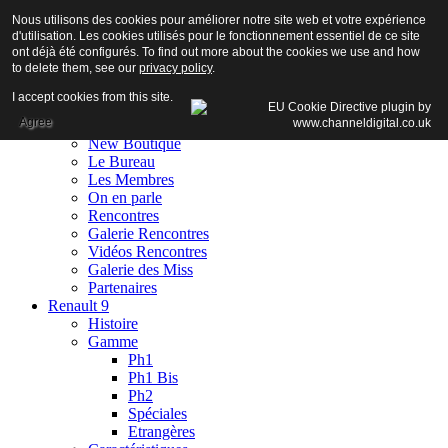
Nous utilisons des cookies pour améliorer notre site web et votre expérience
d'utilisation. Les cookies utilisés pour le fonctionnement essentiel de ce site
ont déjà été configurés. To find out more about the cookies we use and how
to delete them, see our
privacy policy
.
Accueil
I accept cookies from this site.
Club
Agree
Adhésion
New Boutique
Le Bureau
Les Membres
On en parle
Rencontres
Galerie Rencontres
Vidéos Rencontres
Galerie des Miss
Partenaires
Renault 9
Histoire
Gamme
Ph1
Ph1 Bis
Ph2
Spéciales
Etrangères