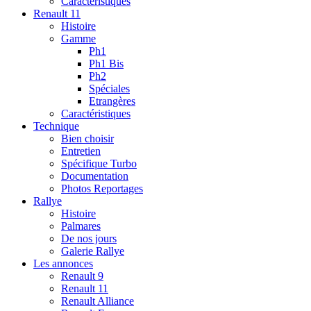
Caractéristiques
Renault 11
Histoire
Gamme
Ph1
Ph1 Bis
Ph2
Spéciales
Etrangères
Caractéristiques
Technique
Bien choisir
Entretien
Spécifique Turbo
Documentation
Photos Reportages
Rallye
Histoire
Palmares
De nos jours
Galerie Rallye
Les annonces
Renault 9
Renault 11
Renault Alliance