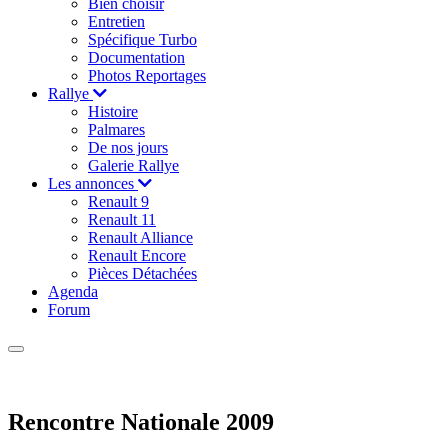
Bien choisir
Entretien
Spécifique Turbo
Documentation
Photos Reportages
Rallye
Histoire
Palmares
De nos jours
Galerie Rallye
Les annonces
Renault 9
Renault 11
Renault Alliance
Renault Encore
Pièces Détachées
Agenda
Forum
Rencontre Nationale 2009