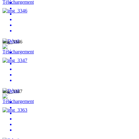
img_3346
img_3347