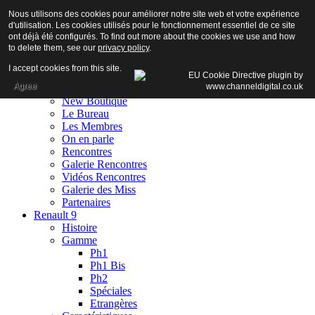
Nous utilisons des cookies pour améliorer notre site web et votre expérience
d'utilisation. Les cookies utilisés pour le fonctionnement essentiel de ce site
ont déjà été configurés. To find out more about the cookies we use and how
to delete them, see our
privacy policy
.
Accueil
I accept cookies from this site.
Club
Agree
Adhésion
New Boutique
Le Bureau
Les Membres
On en parle
Rencontres
Galerie Rencontres
Vidéos Rencontres
Galerie des Miss
Partenaires
Renault 9
Histoire
Gamme
Ph1
Ph1 Bis
Ph2
Spéciales
Etrangères