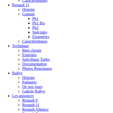
Caractéristiques
Renault 11
Histoire
Gamme
Ph1
Ph1 Bis
Ph2
Spéciales
Etrangères
Caractéristiques
Technique
Bien choisir
Entretien
Spécifique Turbo
Documentation
Photos Reportages
Rallye
Histoire
Palmares
De nos jours
Galerie Rallye
Les annonces
Renault 9
Renault 11
Renault Alliance