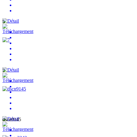
5
7
dscn9145