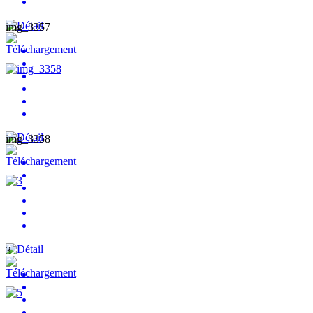
img_3357
img_3358
3