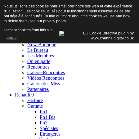
Nous utilisons des cookies pour améliorer notre site web et votre expérience
d'utilisation. Les cookies utilisés pour le fonctionnement essentiel de ce site
ont déjà été configurés. To find out more about the cookies we use and how
to delete them, see our
privacy policy
.
Accueil
I accept cookies from this site.
Club
Agree
Adhésion
New Boutique
Le Bureau
Les Membres
On en parle
Rencontres
Galerie Rencontres
Vidéos Rencontres
Galerie des Miss
Partenaires
Renault 9
Histoire
Gamme
Ph1
Ph1 Bis
Ph2
Spéciales
Etrangères