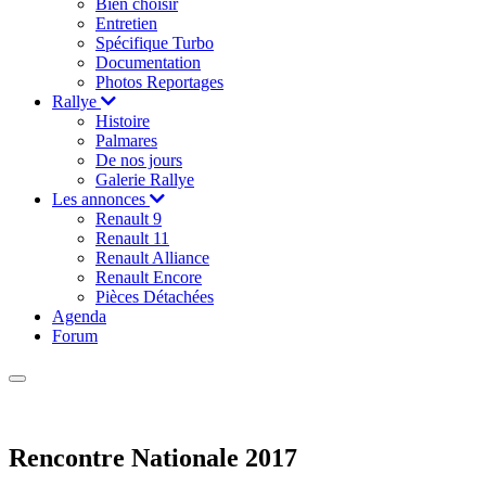
Bien choisir
Entretien
Spécifique Turbo
Documentation
Photos Reportages
Rallye
Histoire
Palmares
De nos jours
Galerie Rallye
Les annonces
Renault 9
Renault 11
Renault Alliance
Renault Encore
Pièces Détachées
Agenda
Forum
Rencontre Nationale 2017