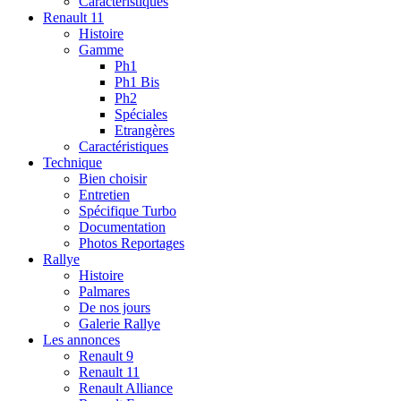
Caractéristiques
Renault 11
Histoire
Gamme
Ph1
Ph1 Bis
Ph2
Spéciales
Etrangères
Caractéristiques
Technique
Bien choisir
Entretien
Spécifique Turbo
Documentation
Photos Reportages
Rallye
Histoire
Palmares
De nos jours
Galerie Rallye
Les annonces
Renault 9
Renault 11
Renault Alliance