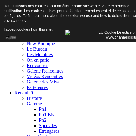
Nous utilisons des cookies pour améliorer notre site web et votre expérience
d'utilisation. Les cookies utilisés pour le fonctionnement essentiel de ce site ont 
configurés. To find out more about the cookies we use and how to delete them, s
privacy policy
.
Accueil
I accept cookies from this site.
Club
Agree
Adhésion
New Boutique
Le Bureau
Les Membres
On en parle
Rencontres
Galerie Rencontres
Vidéos Rencontres
Galerie des Miss
Partenaires
Renault 9
Histoire
Gamme
Ph1
Ph1 Bis
Ph2
Spéciales
Etrangères