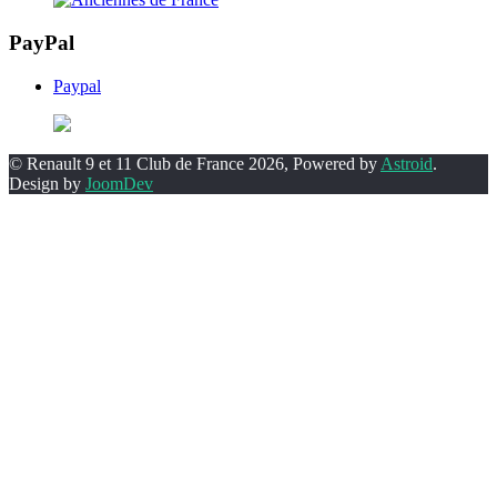
PayPal
Paypal
© Renault 9 et 11 Club de France 2026, Powered by
Astroid
.
Design by
JoomDev