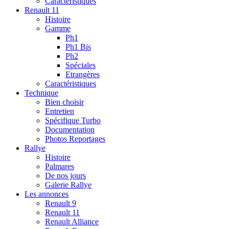
Caractéristiques
Renault 11
Histoire
Gamme
Ph1
Ph1 Bis
Ph2
Spéciales
Etrangères
Caractéristiques
Technique
Bien choisir
Entretien
Spécifique Turbo
Documentation
Photos Reportages
Rallye
Histoire
Palmares
De nos jours
Galerie Rallye
Les annonces
Renault 9
Renault 11
Renault Alliance