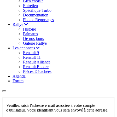
Bien choisir
Entretien
Spécifique Turbo
Documentation
Photos Reportages
Rallye
Histoire
Palmares
De nos jours
Galerie Rallye
Les annonces
Renault 9
Renault 11
Renault Alliance
Renault Encore
Pièces Détachées
Agenda
Forum
Veuillez saisir l'adresse e-mail associée à votre compte
d'utilisateur. Votre identifiant vous sera envoyé à cette adresse.