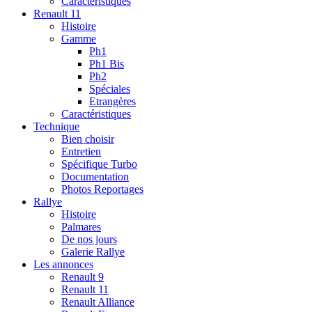
Caractéristiques
Renault 11
Histoire
Gamme
Ph1
Ph1 Bis
Ph2
Spéciales
Etrangères
Caractéristiques
Technique
Bien choisir
Entretien
Spécifique Turbo
Documentation
Photos Reportages
Rallye
Histoire
Palmares
De nos jours
Galerie Rallye
Les annonces
Renault 9
Renault 11
Renault Alliance