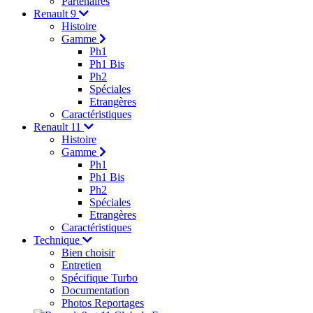
Partenaires
Renault 9
Histoire
Gamme
Ph1
Ph1 Bis
Ph2
Spéciales
Etrangères
Caractéristiques
Renault 11
Histoire
Gamme
Ph1
Ph1 Bis
Ph2
Spéciales
Etrangères
Caractéristiques
Technique
Bien choisir
Entretien
Spécifique Turbo
Documentation
Photos Reportages