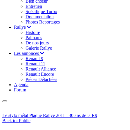
Bien choisir
Entretien
Spécifique Turbo
Documentation
Photos Reportages
Rallye
Histoire
Palmares
De nos jours
Galerie Rallye
Les annonces
Renault 9
Renault 11
Renault Alliance
Renault Encore
Pièces Détachées
Agenda
Forum
Le stylo métal
Plaque Rallye 2011 - 30 ans de la R9
Back to: Public