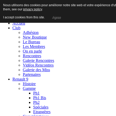
Nous utilisons des cookies pour améliorer notre site web et votre expérience d'ut
them, see our
privacy policy
.
I accept cookies from this site.
Agree
Accueil
Club
Adhésion
New Boutique
Le Bureau
Les Membres
On en parle
Rencontres
Galerie Rencontres
Vidéos Rencontres
Galerie des Miss
Partenaires
Renault 9
Histoire
Gamme
Ph1
Ph1 Bis
Ph2
Spéciales
Etrangères