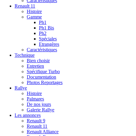
Caractéristiques
Renault 11
Histoire
Gamme
Ph1
Ph1 Bis
Ph2
Spéciales
Etrangères
Caractéristiques
Technique
Bien choisir
Entretien
Spécifique Turbo
Documentation
Photos Reportages
Rallye
Histoire
Palmares
De nos jours
Galerie Rallye
Les annonces
Renault 9
Renault 11
Renault Alliance