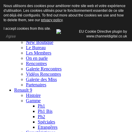
Nous utilisons des cookies pour améliorer notre site web et votre expérience
d'utilisation. Les cookies utilisés pour le fonctionnement essentiel de ce site
ont déjà été configurés. To find out more about the cookies we use and how
to delete them, see our
privacy policy
.
Accueil
I accept cookies from this site.
Club
Agree
Adhésion
New Boutique
Le Bureau
Les Membres
On en parle
Rencontres
Galerie Rencontres
Vidéos Rencontres
Galerie des Miss
Partenaires
Renault 9
Histoire
Gamme
Ph1
Ph1 Bis
Ph2
Spéciales
Etrangères