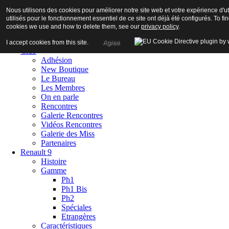
Nous utilisons des cookies pour améliorer notre site web et votre expérience d'ut
utilisés pour le fonctionnement essentiel de ce site ont déjà été configurés. To f
cookies we use and how to delete them, see our
privacy policy
.
Accueil
I accept cookies from this site.
Agree
Club
Adhésion
New Boutique
Le Bureau
Les Membres
On en parle
Rencontres
Galerie Rencontres
Vidéos Rencontres
Galerie des Miss
Partenaires
Renault 9
Histoire
Gamme
Ph1
Ph1 Bis
Ph2
Spéciales
Etrangères
Caractéristiques