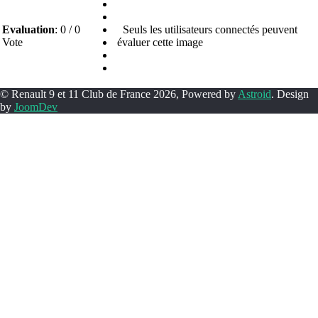
Evaluation
: 0 / 0
Seuls les utilisateurs connectés peuvent
Vote
évaluer cette image
© Renault 9 et 11 Club de France 2026, Powered by
Astroid
. Design
by
JoomDev