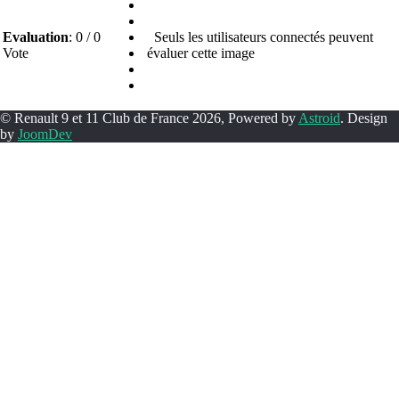
Evaluation
: 0 / 0
Seuls les utilisateurs connectés peuvent
Vote
évaluer cette image
© Renault 9 et 11 Club de France 2026, Powered by
Astroid
. Design
by
JoomDev