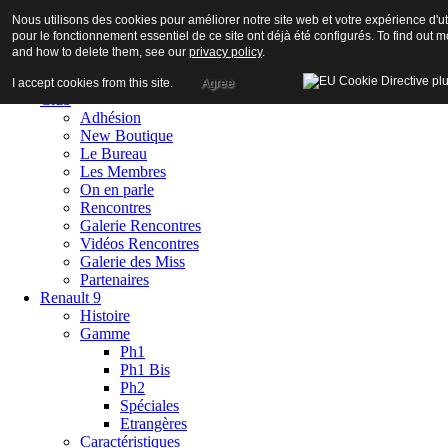
Nous utilisons des cookies pour améliorer notre site web et votre expérience d'uti
pour le fonctionnement essentiel de ce site ont déjà été configurés. To find out
and how to delete them, see our
privacy policy
.
Accueil
I accept cookies from this site.
Agree
Club
Adhésion
New Boutique
Le Bureau
Les Membres
On en parle
Rencontres
Galerie Rencontres
Vidéos Rencontres
Galerie des Miss
Partenaires
Renault 9
Histoire
Gamme
Ph1
Ph1 Bis
Ph2
Spéciales
Etrangères
Caractéristiques