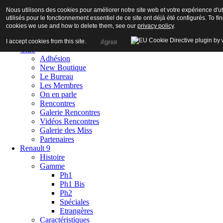
Nous utilisons des cookies pour améliorer notre site web et votre expérience d'ut
utilisés pour le fonctionnement essentiel de ce site ont déjà été configurés. To f
cookies we use and how to delete them, see our
privacy policy
.
Accueil
I accept cookies from this site.
Agree
Club
Adhésion
New Boutique
Le Bureau
Les Membres
On en parle
Rencontres
Galerie Rencontres
Vidéos Rencontres
Galerie des Miss
Partenaires
Renault 9
Histoire
Gamme
Ph1
Ph1 Bis
Ph2
Spéciales
Etrangères
Caractéristiques