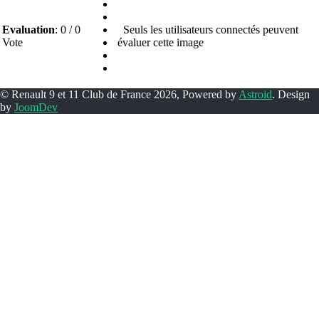
Evaluation
: 0 / 0
Seuls les utilisateurs connectés peuvent
Vote
évaluer cette image
© Renault 9 et 11 Club de France 2026, Powered by
Astroid
. Design
by
JoomDev