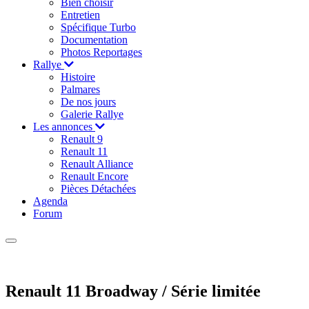
Bien choisir
Entretien
Spécifique Turbo
Documentation
Photos Reportages
Rallye
Histoire
Palmares
De nos jours
Galerie Rallye
Les annonces
Renault 9
Renault 11
Renault Alliance
Renault Encore
Pièces Détachées
Agenda
Forum
Renault 11 Broadway / Série limitée