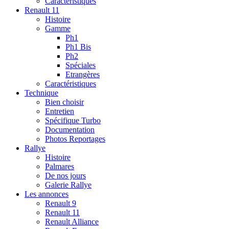
Caractéristiques
Renault 11
Histoire
Gamme
Ph1
Ph1 Bis
Ph2
Spéciales
Etrangères
Caractéristiques
Technique
Bien choisir
Entretien
Spécifique Turbo
Documentation
Photos Reportages
Rallye
Histoire
Palmares
De nos jours
Galerie Rallye
Les annonces
Renault 9
Renault 11
Renault Alliance