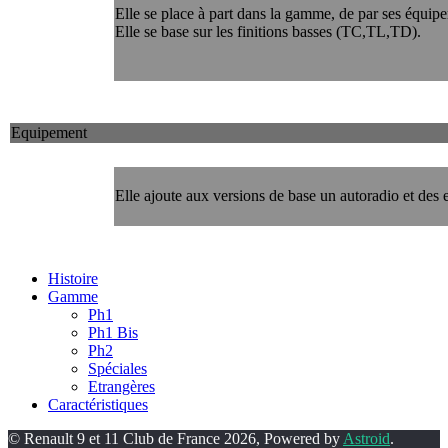
Elle se place à part dans la gamme, de par ses équip
Elle se base sur les finitions basses (TC,TL,TD).
Equipement
Elle ajoute aux versions de base un autoradio et des 
Histoire
Gamme
Ph1
Ph1 Bis
Ph2
Spéciales
Etrangères
Caractéristiques
© Renault 9 et 11 Club de France 2026, Powered by
Astroid
.