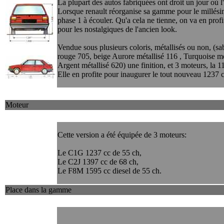
La plupart des autos fabriquées ont droit un jour où l'
Lorsque renault réorganise sa gamme pour le millésim
phase 1 à écouler. Qu'a cela ne tienne, on va en profit
pour les nostalgiques de l'ancien look.
Vendue sous plusieurs coloris, métallisés ou non, (s
rouge 705, beige Aurore métallisé 116 , Turquoise mé
Argent métallisé 620) une finition, et 3 moteurs, la 
Elle en profite pour inaugurer le tout nouveau 1237 
Moteur
Cette version a été équipée de 3 moteurs:
Le C1G 1237 cc de 55 ch,
Le C2J 1397 cc de 68 ch,
Le F8M 1595 cc diesel de 55 ch.
Place dans la gamme