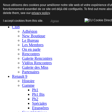
Nous utilisons des cookies pour améliorer notre site web et votre expérience d'uti
fonctionnement essentiel de ce site ont déjà été configurés. To find out more ab
delete them, see our
privacy policy
.
I accept cookies from this site.
Agree
Accueil
Club
Adhésion
New Boutique
Le Bureau
Les Membres
On en parle
Rencontres
Galerie Rencontres
Vidéos Rencontres
Galerie des Miss
Partenaires
Renault 9
Histoire
Gamme
Ph1
Ph1 Bis
Ph2
Spéciales
Etrangères