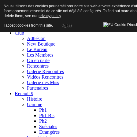
Nous utilisons des cookies pour améliorer notre site web et votre expérience d'uti
fonctionnement essentiel de ce site ont déjà été configurés. To find out more ab
delete them, see our
privacy policy
.
I accept cookies from this site.
Agree
Accueil
Club
Adhésion
New Boutique
Le Bureau
Les Membres
On en parle
Rencontres
Galerie Rencontres
Vidéos Rencontres
Galerie des Miss
Partenaires
Renault 9
Histoire
Gamme
Ph1
Ph1 Bis
Ph2
Spéciales
Etrangères