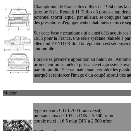
Championne de France des rallyes en 1984 dans la ca
(groupe N) la Renault 11 Turbo - 3 portes a rapideme
potentiel sportif lequel, par ailleurs, se conjugue h
des prestations d'équipements inhabituels dans ce s
Sur cette base mécanique qui a ainsi déjà acquis ses l
1985 pour la France, une série spéciale réalisée à parti
allemand ZENDER dont la réputation est sérieusemen
automobile.
Lors de sa première apparition au Salon de l'Automob
prometteur où se mêlent puissance et agressivité avai
part du public. Elle va maintenant combler les passio
marqué et renforcer l'image d'un coupé sportif très att
Moteur
type moteur : C1J-L760 (transversal)
puissance maxi : 105 ch DIN à 5 500 tr/mn
couple maxi : 16.5 mkg DIN à 2 500 tr/mn