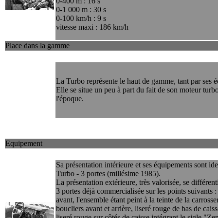
0-400 m : 16 s
0-1 000 m : 30 s
0-100 km/h : 9 s
vitesse maxi : 186 km/h
Place dans la gamme
La Turbo représente le haut de gamme, tant par ses 
Elle se situe un peu à part du fait de son moteur tur
l'époque.
Equipement
Sa présentation intérieure et ses équipements sont id
Turbo - 3 portes (millésime 1985).
La présentation extérieure, très valorisée, se différen
3 portes déjà commercialisée sur les points suivants : 
avant, l'ensemble étant peint à la teinte de la carross
boucliers avant et arrière, liseré rouge de bas de cais
liseré rouge sur côtés de caisse intégrant le sigle "Zen