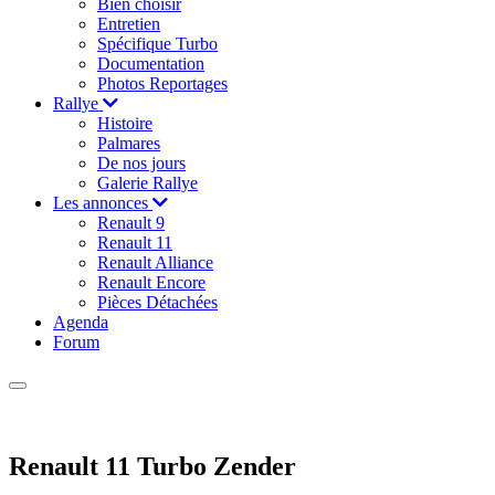
Bien choisir
Entretien
Spécifique Turbo
Documentation
Photos Reportages
Rallye
Histoire
Palmares
De nos jours
Galerie Rallye
Les annonces
Renault 9
Renault 11
Renault Alliance
Renault Encore
Pièces Détachées
Agenda
Forum
Renault 11 Turbo Zender