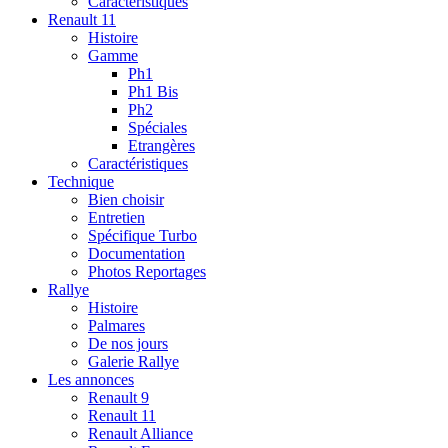
Caractéristiques
Renault 11
Histoire
Gamme
Ph1
Ph1 Bis
Ph2
Spéciales
Etrangères
Caractéristiques
Technique
Bien choisir
Entretien
Spécifique Turbo
Documentation
Photos Reportages
Rallye
Histoire
Palmares
De nos jours
Galerie Rallye
Les annonces
Renault 9
Renault 11
Renault Alliance