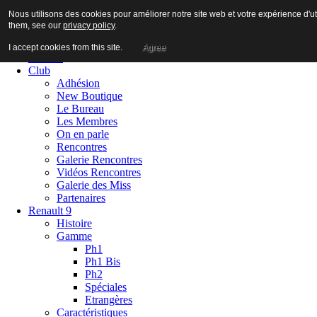
Nous utilisons des cookies pour améliorer notre site web et votre expérience d'ut
them, see our
privacy policy
.
I accept cookies from this site.
Agree
Accueil
Club
Adhésion
New Boutique
Le Bureau
Les Membres
On en parle
Rencontres
Galerie Rencontres
Vidéos Rencontres
Galerie des Miss
Partenaires
Renault 9
Histoire
Gamme
Ph1
Ph1 Bis
Ph2
Spéciales
Etrangères
Caractéristiques